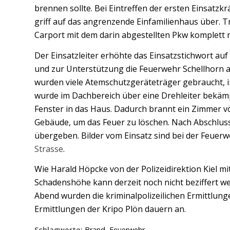
brennen sollte. Bei Eintreffen der ersten Einsatzkr
griff auf das angrenzende Einfamilienhaus über. T
Carport mit dem darin abgestellten Pkw komplett 
Der Einsatzleiter erhöhte das Einsatzstichwort au
und zur Unterstützung die Feuerwehr Schellhorn a
wurden viele Atemschutzgeräteträger gebraucht, i
wurde im Dachbereich über eine Drehleiter bekämp
Fenster in das Haus. Dadurch brannt ein Zimmer vö
Gebäude, um das Feuer zu löschen. Nach Abschluss
übergeben. Bilder vom Einsatz sind bei der Feuer
Strasse
.
Wie Harald Höpcke von der Polizeidirektion Kiel m
Schadenshöhe kann derzeit noch nicht beziffert we
Abend wurden die kriminalpolizeilichen Ermittlu
Ermittlungen der Kripo Plön dauern an.
Schlagworte:
Brand
,
Feuerwehr