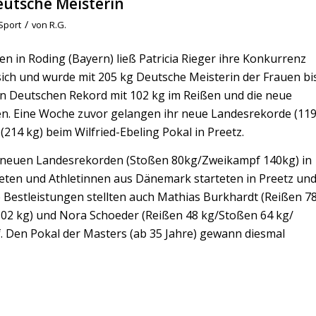
eutsche Meisterin
/
Sport
von
R.G.
n in Roding (Bayern) ließ Patricia Rieger ihre Konkurrenz
sich und wurde mit 205 kg Deutsche Meisterin der Frauen bi
en Deutschen Rekord mit 102 kg im Reißen und die neue
en. Eine Woche zuvor gelangen ihr neue Landesrekorde (11
214 kg) beim Wilfried-Ebeling Pokal in Preetz.
it neuen Landesrekorden (Stoßen 80kg/Zweikampf 140kg) in
hleten und Athletinnen aus Dänemark starteten in Preetz un
estleistungen stellten auch Mathias Burkhardt (Reißen 7
 102 kg) und Nora Schoeder (Reißen 48 kg/Stoßen 64 kg/
 Den Pokal der Masters (ab 35 Jahre) gewann diesmal