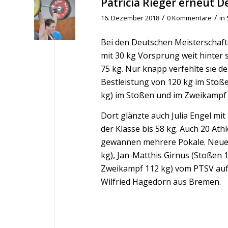
Patricia Rieger erneut D
/
/
16. Dezember 2018
0 Kommentare
in
Bei den Deutschen Meisterschafte
mit 30 kg Vorsprung weit hinter 
75 kg. Nur knapp verfehlte sie d
Bestleistung von 120 kg im Stoß
kg) im Stoßen und im Zweikampf (
Dort glänzte auch Julia Engel m
der Klasse bis 58 kg. Auch 20 At
gewannen mehrere Pokale. Neue B
kg), Jan-Matthis Girnus (Stoßen
Zweikampf 112 kg) vom PTSV auf.
Wilfried Hagedorn aus Bremen.