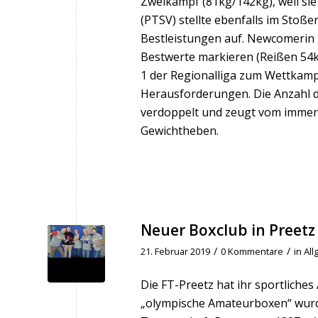
Zweikampf (81kg/142kg), weil sie
(PTSV) stellte ebenfalls im Sto
Bestleistungen auf. Newcomerin 
Bestwerte markieren (Reißen 54kg
1 der Regionalliga zum Wettkampf
Herausforderungen. Die Anzahl d
verdoppelt und zeugt vom immer
Gewichtheben.
Neuer Boxclub in Preetz
/
/
21. Februar 2019
0 Kommentare
in
All
Die FT-Preetz hat ihr sportliche
„olympische Amateurboxen“ wurde