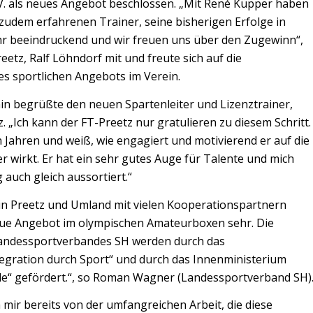
 V. als neues Angebot beschlossen. „Mit René Küpper haben
 zudem erfahrenen Trainer, seine bisherigen Erfolge in
ehr beeindruckend und wir freuen uns über den Zugewinn“,
reetz, Ralf Löhndorf mit und freute sich auf die
es sportlichen Angebots im Verein.
 begrüßte den neuen Spartenleiter und Lizenztrainer,
 „Ich kann der FT-Preetz nur gratulieren zu diesem Schritt.
n Jahren und weiß, wie engagiert und motivierend er auf die
r wirkt. Er hat ein sehr gutes Auge für Talente und mich
auch gleich aussortiert.“
n in Preetz und Umland mit vielen Kooperationspartnern
e Angebot im olympischen Amateurboxen sehr. Die
Landessportverbandes SH werden durch das
ration durch Sport“ und durch das Innenministerium
lle“ gefördert.“, so Roman Wagner (Landessportverband SH)
 mir bereits von der umfangreichen Arbeit, die diese