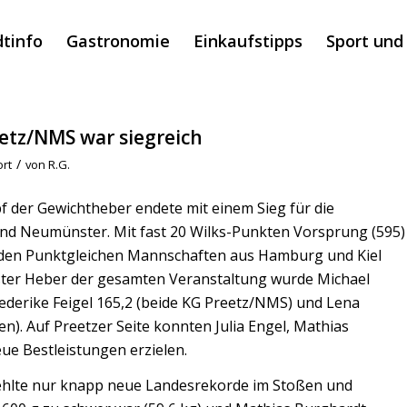
dtinfo
Gastronomie
Einkaufstipps
Sport und
tz/NMS war siegreich
/
rt
von
R.G.
f der Gewichtheber endete mit einem Sieg für die
nd Neumünster. Mit fast 20 Wilks-Punkten Vorsprung (595)
 den Punktgleichen Mannschaften aus Hamburg und Kiel
ster Heber der gesamten Veranstaltung wurde Michael
ederike Feigel 165,2 (beide KG Preetz/NMS) und Lena
). Auf Preetzer Seite konnten Julia Engel, Mathias
e Bestleistungen erzielen.
fehlte nur knapp neue Landesrekorde im Stoßen und