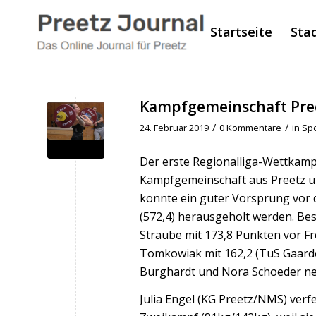
Startseite
Sta
Kampfgemeinschaft Pree
/
/
24. Februar 2019
0 Kommentare
in
Spo
Der erste Regionalliga-Wettkamp
Kampfgemeinschaft aus Preetz u
konnte ein guter Vorsprung vor
(572,4) herausgeholt werden. Be
Straube mit 173,8 Punkten vor Fr
Tomkowiak mit 162,2 (TuS Gaarden
Burghardt und Nora Schoeder neu
Julia Engel (KG Preetz/NMS) ver