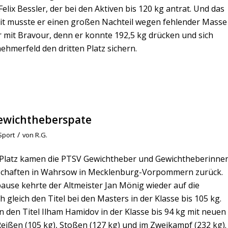
Felix Bessler, der bei den Aktiven bis 120 kg antrat. Und das
omit musste er einen großen Nachteil wegen fehlender Masse
 mit Bravour, denn er konnte 192,5 kg drücken und sich
ehmerfeld den dritten Platz sichern.
 Gewichtheberspate
/
Sport
von
R.G.
en Platz kamen die PTSV Gewichtheber und Gewichtheberinne
schaften in Wahrsow in Mecklenburg-Vorpommern zurück.
use kehrte der Altmeister Jan Mönig wieder auf die
gleich den Titel bei den Masters in der Klasse bis 105 kg.
 den Titel Ilham Hamidov in der Klasse bis 94 kg mit neuen
eißen (105 kg), Stoßen (127 kg) und im Zweikampf (232 kg).