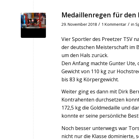
Medaillenregen für den
/
/
29. November 2018
1 Kommentar
in
S
Vier Sportler des Preetzer TSV n
der deutschen Meisterschaft im B
um den Hals zurück.
Den Anfang machte Gunter Ute, de
Gewicht von 110 kg zur Hochstrec
bis 83 kg Körpergewicht.
Weiter ging es dann mit Dirk Be
Kontrahenten durchsetzen konnte 
172,5 kg die Goldmedaille und dam
konnte er seine persönliche Bestl
Noch besser unterwegs war Torste
nicht nur die Klasse dominierte,