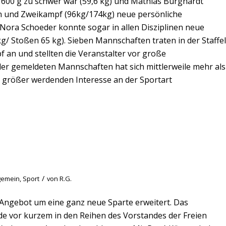
 600 g zu schwer war (59,6 kg) und Mathias Burghardt
ßen und Zweikampf (96kg/174kg) neue persönliche
Nora Schoeder konnte sogar in allen Disziplinen neue
/ Stoßen 65 kg). Sieben Mannschaften traten in der Staffel
 an und stellten die Veranstalter vor große
er gemeldeten Mannschaften hat sich mittlerweile mehr als
 größer werdenden Interesse an der Sportart
/
gemein
,
Sport
von
R.G.
s Angebot um eine ganz neue Sparte erweitert. Das
 vor kurzem in den Reihen des Vorstandes der Freien