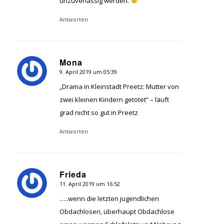
unzuverlässig werden.
Antworten
Mona
9. April 2019 um 05:39
sagte:
„Drama in Kleinstadt Preetz: Mutter von
zwei kleinen Kindern getötet“ – läuft
grad nicht so gut in Preetz
Antworten
Frieda
11. April 2019 um 16:52
sagte:
…..wenn die letzten jugendlichen
Obdachlosen, überhaupt Obdachlose