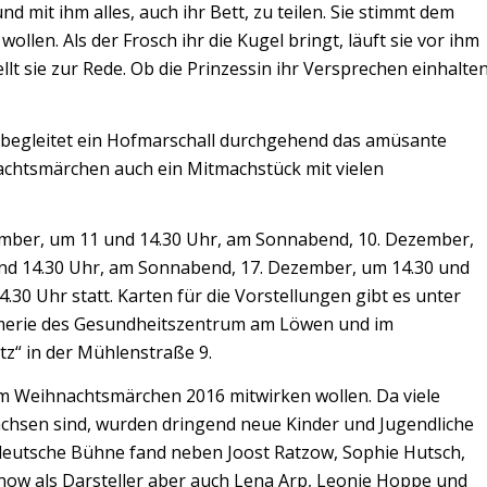
nd mit ihm alles, auch ihr Bett, zu teilen. Sie stimmt dem
ollen. Als der Frosch ihr die Kugel bringt, läuft sie vor ihm
ellt sie zur Rede. Ob die Prinzessin ihr Versprechen einhalte
begleitet ein Hofmarschall durchgehend das amüsante
nachtsmärchen auch ein Mitmachstück mit vielen
ember, um 11 und 14.30 Uhr, am Sonnabend, 10. Dezember,
nd 14.30 Uhr, am Sonnabend, 17. Dezember, um 14.30 und
30 Uhr statt. Karten für die Vorstellungen gibt es unter
fümerie des Gesundheitszentrum am Löwen und im
tz“ in der Mühlenstraße 9.
eim Weihnachtsmärchen 2016 mitwirken wollen. Da viele
hsen sind, wurden dringend neue Kinder und Jugendliche
deutsche Bühne fand neben Joost Ratzow, Sophie Hutsch,
ow als Darsteller aber auch Lena Arp, Leonie Hoppe und