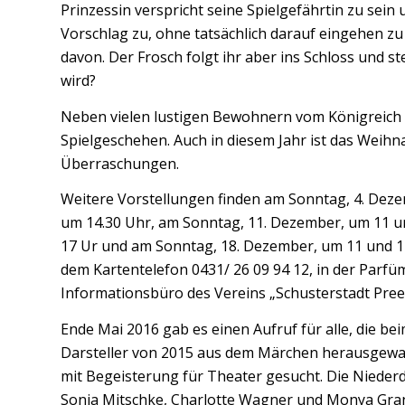
Prinzessin verspricht seine Spielgefährtin zu sein u
Vorschlag zu, ohne tatsächlich darauf eingehen zu w
davon. Der Frosch folgt ihr aber ins Schloss und st
wird?
Neben vielen lustigen Bewohnern vom Königreich 
Spielgeschehen. Auch in diesem Jahr ist das Weih
Überraschungen.
Weitere Vorstellungen finden am Sonntag, 4. Dez
um 14.30 Uhr, am Sonntag, 11. Dezember, um 11 u
17 Ur und am Sonntag, 18. Dezember, um 11 und 14.
dem Kartentelefon 0431/ 26 09 94 12, in der Par
Informationsbüro des Vereins „Schusterstadt Pree
Ende Mai 2016 gab es einen Aufruf für alle, die b
Darsteller von 2015 aus dem Märchen herausgewac
mit Begeisterung für Theater gesucht. Die Nieder
Sonja Mitschke, Charlotte Wagner und Monya Gran