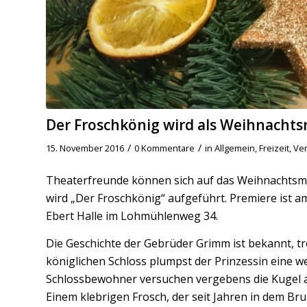
Der Froschkönig wird als Weihnacht
/
/
15. November 2016
0 Kommentare
in
Allgemein
,
Freizeit
,
Ver
Theaterfreunde können sich auf das Weihnachtsmä
wird „Der Froschkönig“ aufgeführt. Premiere ist a
Ebert Halle im Lohmühlenweg 34.
Die Geschichte der Gebrüder Grimm ist bekannt, tr
königlichen Schloss plumpst der Prinzessin eine we
Schlossbewohner versuchen vergebens die Kugel a
Einem klebrigen Frosch, der seit Jahren in dem Br