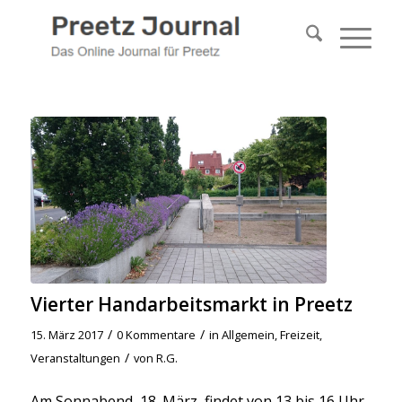
Vierter Handarbeitsmarkt in Preetz
/
/
15. März 2017
0 Kommentare
in
Allgemein
,
Freizeit
,
/
Veranstaltungen
von
R.G.
Am Sonnabend, 18. März, findet von 13 bis 16 Uhr