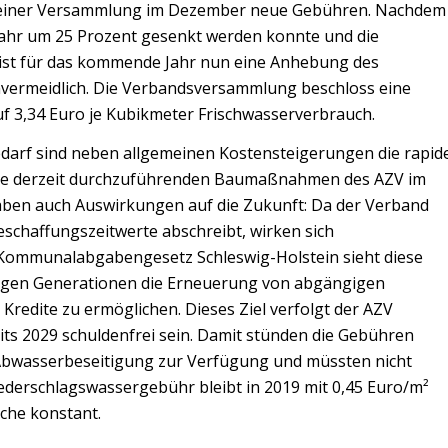
seiner Versammlung im Dezember neue Gebühren. Nachdem
ahr um 25 Prozent gesenkt werden konnte und die
ist für das kommende Jahr nun eine Anhebung des
ermeidlich. Die Verbandsversammlung beschloss eine
 3,34 Euro je Kubikmeter Frischwasserverbrauch.
arf sind neben allgemeinen Kostensteigerungen die rapid
 die derzeit durchzuführenden Baumaßnahmen des AZV im
aben auch Auswirkungen auf die Zukunft: Da der Verband
schaffungszeitwerte abschreibt, wirken sich
s Kommunalabgabengesetz Schleswig-Holstein sieht diese
tigen Generationen die Erneuerung von abgängigen
redite zu ermöglichen. Dieses Ziel verfolgt der AZV
its 2029 schuldenfrei sein. Damit stünden die Gebühren
 Abwasserbeseitigung zur Verfügung und müssten nicht
iederschlagswassergebühr bleibt in 2019 mit 0,45 Euro/m²
che konstant.