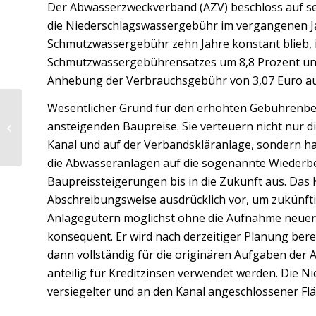
Der Abwasserzweckverband (AZV) beschloss auf 
die Niederschlagswassergebühr im vergangenen J
Schmutzwassergebühr zehn Jahre konstant blieb, 
Schmutzwassergebührensatzes um 8,8 Prozent unv
Anhebung der Verbrauchsgebühr von 3,07 Euro auf
Wesentlicher Grund für den erhöhten Gebührenbed
Patricia Rieger erneut
ansteigenden Baupreise. Sie verteuern nicht nur
Deutsche Meisterin
Kanal und auf der Verbandskläranlage, sondern h
die Abwasseranlagen auf die sogenannte Wiederbe
Baupreissteigerungen bis in die Zukunft aus. Da
Abschreibungsweise ausdrücklich vor, um zukünf
Anlagegütern möglichst ohne die Aufnahme neuer K
konsequent. Er wird nach derzeitiger Planung bere
dann vollständig für die originären Aufgaben der
anteilig für Kreditzinsen verwendet werden. Die N
versiegelter und an den Kanal angeschlossener Flä