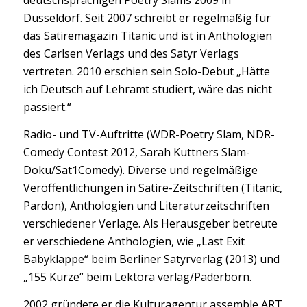
deutschsprachigen Poetry Slams 2009 in
Düsseldorf. Seit 2007 schreibt er regelmäßig für
das Satiremagazin Titanic und ist in Anthologien
des Carlsen Verlags und des Satyr Verlags
vertreten. 2010 erschien sein Solo-Debut „Hätte
ich Deutsch auf Lehramt studiert, wäre das nicht
passiert.“
Radio- und TV-Auftritte (WDR-Poetry Slam, NDR-
Comedy Contest 2012, Sarah Kuttners Slam-
Doku/Sat1Comedy). Diverse und regelmäßige
Veröffentlichungen in Satire-Zeitschriften (Titanic,
Pardon), Anthologien und Literaturzeitschriften
verschiedener Verlage. Als Herausgeber betreute
er verschiedene Anthologien, wie „Last Exit
Babyklappe“ beim Berliner Satyrverlag (2013) und
„155 Kurze“ beim Lektora verlag/Paderborn.
2002 gründete er die Kulturagentur assemble ART