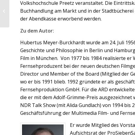
Volkshochschule Preetz veranstaltet. Die Eintritts
Buchhandlung am Markt und in der Stadtbücherei er
Grusel-Circus in Preetz
der Abendkasse erworbend werden.
Zu dem Autor:
Hubertus Meyer-Burckhardt wurde am 24. Juli 1956 
Geschichte und Philosophie in Berlin und Hamburg
Film in München. Von 1977 bis 1984 realisierte er 
Fernsehproduzent bei der neuen deutschen Filmgese
Director und Member of the Board (Mitglied der 
wo er bis 1991 blieb. 1992 gründete er als geschäf
Fernsehproduktion GmbH. Für die ARD entwickelte
die er mit dem Adolf-Grimme-Preis ausgezeichnet
NDR Talk Show (mit Alida Gundlach) von 1994 bis 
Geschäftsführung der Multimedia Film- und Fern
Er wurde Mitglied des Vorsta
Aufsichtsrat der ProSiebenS