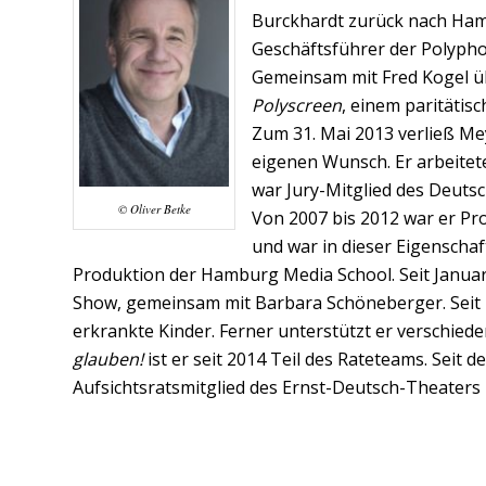
Burckhardt zurück nach Ham
Geschäftsführer der Polyph
Gemeinsam mit Fred Kogel 
Polyscreen
, einem paritätis
Zum 31. Mai 2013 verließ M
eigenen Wunsch. Er arbeitet
war Jury-Mitglied des Deuts
© Oliver Betke
Von 2007 bis 2012 war er Pr
und war in dieser Eigenschaf
Produktion der Hamburg Media School. Seit Janua
Show, gemeinsam mit Barbara Schöneberger. Seit 2
erkrankte Kinder. Ferner unterstützt er verschie
glauben!
ist er seit 2014 Teil des Rateteams. Seit
Aufsichtsratsmitglied des Ernst-Deutsch-Theaters