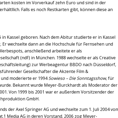
karten kosten im Vorverkauf zehn Euro und sind in der
hältllich. Falls es noch Restkarten gibt, können diese an
in Kassel geboren. Nach dem Abitur studierte er in Kassel
. Er wechselte dann an die Hochschule für Fernsehen und
Werbespots, anschließend arbeitete er als
llschaft (ndF) in München. 1988 wechselte er als Creative
Geschäftsleitung) zur Werbeagentur BBDO nach Düsseldorf,
tsführender Gesellschafter die Akzente Film &
 und moderierte er 1994
Sowieso – Die Sonntagsshow
, für
 wurde. Bekannt wurde Meyer-Burckhardt als Moderator der
2001. Von 1999 bis 2001 war er außerdem Vorsitzender der
sehproduktion GmbH.
nds der Axel Springer AG und wechselte zum 1. Juli 2004 vo
at.1 Media AG in deren Vorstand. 2006 zog Meyer-