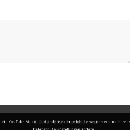
© 2013 – 2024 Preetz Journal
ete YouTube-Videos und andere externe Inhalte werden erst nach Ihrer E
Impressum
Datenschutz
Datenschutz-Einstellungen ändern.