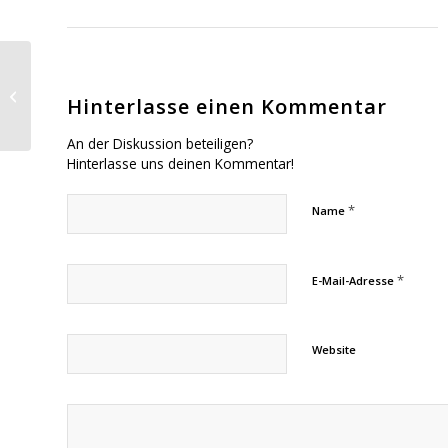
Weitere Gebiete
haben noch bis zum 8.
Hinterlasse einen Kommentar
April die Chance auf
das schnelle Net...
An der Diskussion beteiligen?
Hinterlasse uns deinen Kommentar!
*
Name
*
E-Mail-Adresse
Website