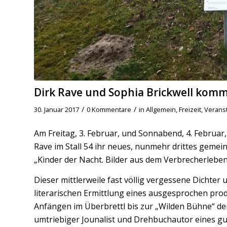
Dirk Rave und Sophia Brickwell komme
/
/
30. Januar 2017
0 Kommentare
in
Allgemein
,
Freizeit
,
Verans
Am Freitag, 3. Februar, und Sonnabend, 4. Februar
Rave im Stall 54 ihr neues, nunmehr drittes geme
„Kinder der Nacht. Bilder aus dem Verbrecherleben“
Dieser mittlerweile fast völlig vergessene Dichter 
literarischen Ermittlung eines ausgesprochen pro
Anfängen im Überbrettl bis zur „Wilden Bühne“ d
umtriebiger Jounalist und Drehbuchautor eines g