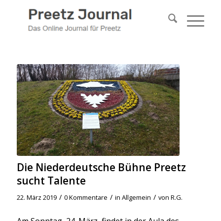
Die Niederdeutsche Bühne Preetz
sucht Talente
/
/
/
22. März 2019
0 Kommentare
in
Allgemein
von
R.G.
Am Sonntag, 24. März, findet in der Aula des