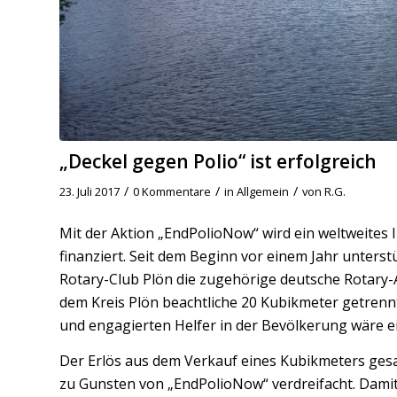
„Deckel gegen Polio“ ist erfolgreich
/
/
/
23. Juli 2017
0 Kommentare
in
Allgemein
von
R.G.
Mit der Aktion „EndPolioNow“ wird ein weltweite
finanziert. Seit dem Beginn vor einem Jahr unterst
Rotary-Club Plön die zugehörige deutsche Rotary-A
dem Kreis Plön beachtliche 20 Kubikmeter getrenn
und engagierten Helfer in der Bevölkerung wäre ei
Der Erlös aus dem Verkauf eines Kubikmeters gesam
zu Gunsten von „EndPolioNow“ verdreifacht. Damit 